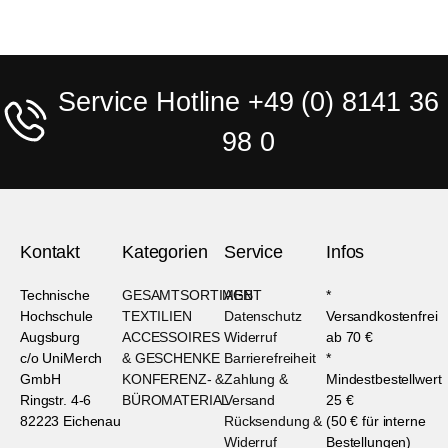
Service Hotline +49 (0) 8141 36
98 0
Kontakt
Kategorien
Service
Infos
Technische
GESAMTSORTIMENT
AGB
*
Hochschule
TEXTILIEN
Datenschutz
Versandkostenfrei
Augsburg
ACCESSOIRES
Widerruf
ab 70 €
c/o UniMerch
& GESCHENKE
Barrierefreiheit
*
GmbH
KONFERENZ- &
Zahlung &
Mindestbestellwert
Ringstr. 4-6
BÜROMATERIAL
Versand
25 €
82223 Eichenau
Rücksendung &
(50 € für interne
Widerruf
Bestellungen)