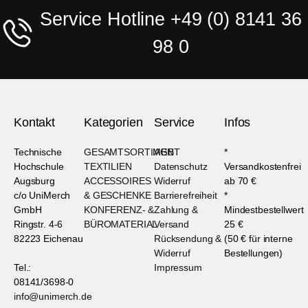
Service Hotline +49 (0) 8141 36
98 0
Kontakt
Kategorien
Service
Infos
Technische
GESAMTSORTIMENT
AGB
*
Hochschule
TEXTILIEN
Datenschutz
Versandkostenfrei
Augsburg
ACCESSOIRES
Widerruf
ab 70 €
c/o UniMerch
& GESCHENKE
Barrierefreiheit
*
GmbH
KONFERENZ- &
Zahlung &
Mindestbestellwert
Ringstr. 4-6
BÜROMATERIAL
Versand
25 €
82223 Eichenau
Rücksendung &
(50 € für interne
Widerruf
Bestellungen)
Tel.:
Impressum
08141/3698-0
info@unimerch.de