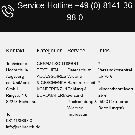
Service Hotline +49 (0) 8141 36
98 0
Kontakt
Kategorien
Service
Infos
Technische
GESAMTSORTIMENT
AGB
*
Hochschule
TEXTILIEN
Datenschutz
Versandkostenfrei
Augsburg
ACCESSOIRES
Widerruf
ab 70 €
c/o UniMerch
& GESCHENKE
Barrierefreiheit
*
GmbH
KONFERENZ- &
Zahlung &
Mindestbestellwert
Ringstr. 4-6
BÜROMATERIAL
Versand
25 €
82223 Eichenau
Rücksendung &
(50 € für interne
Widerruf
Bestellungen)
Tel.:
Impressum
08141/3698-0
info@unimerch.de