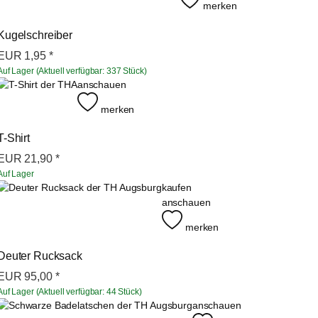
merken
Kugelschreiber
EUR
1,95
*
Auf Lager (Aktuell verfügbar: 337 Stück)
anschauen
merken
T-Shirt
EUR
21,90
*
Auf Lager
kaufen
anschauen
merken
Deuter Rucksack
EUR
95,00
*
Auf Lager (Aktuell verfügbar: 44 Stück)
anschauen