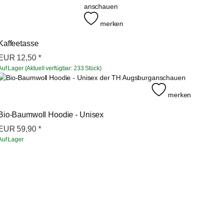
anschauen
merken
Kaffeetasse
EUR
12,50
*
Auf Lager (Aktuell verfügbar: 233 Stück)
anschauen
merken
Bio-Baumwoll Hoodie - Unisex
EUR
59,90
*
Auf Lager