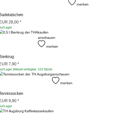
merken
Badelatschen
EUR
28,00
*
Auf Lager
kaufen
anschauen
merken
Bierkrug
EUR
7,90
*
Auf Lager (Aktuell verfügbar: 223 Stück)
anschauen
merken
Tennissocken
EUR
9,90
*
Auf Lager
kaufen