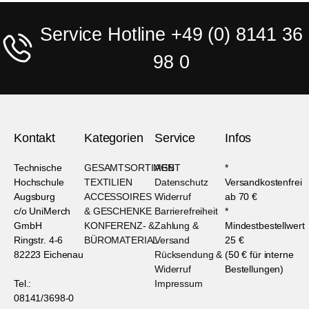
Service Hotline +49 (0) 8141 36
98 0
Kontakt
Kategorien
Service
Infos
Technische
GESAMTSORTIMENT
AGB
*
Hochschule
TEXTILIEN
Datenschutz
Versandkostenfrei
Augsburg
ACCESSOIRES
Widerruf
ab 70 €
c/o UniMerch
& GESCHENKE
Barrierefreiheit
*
GmbH
KONFERENZ- &
Zahlung &
Mindestbestellwert
Ringstr. 4-6
BÜROMATERIAL
Versand
25 €
82223 Eichenau
Rücksendung &
(50 € für interne
Widerruf
Bestellungen)
Tel.:
Impressum
08141/3698-0