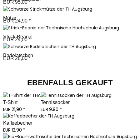
EUR
95,00
*
Mütze
EUR
24,90
*
Strick-Beanie
EUR
24,00
*
Badelatschen
EUR
28,00
*
EBENFALLS GEKAUFT
T-Shirt
Tennissocken
EUR
21,90
*
EUR
9,90
*
Kaffeebecher
EUR
12,90
*