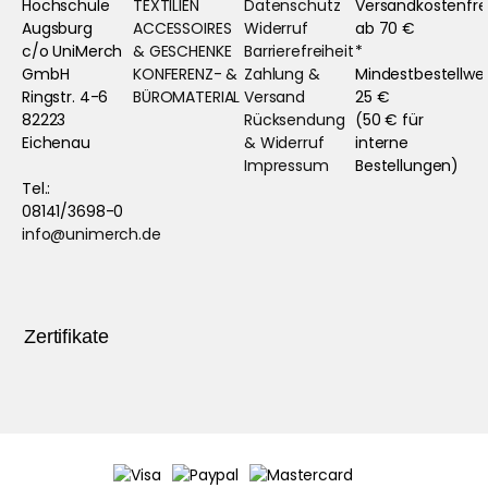
Hochschule
TEXTILIEN
Datenschutz
Versandkostenfre
Augsburg
ACCESSOIRES
Widerruf
ab 70 €
c/o UniMerch
& GESCHENKE
Barrierefreiheit
*
GmbH
KONFERENZ- &
Zahlung &
Mindestbestellwe
Ringstr. 4-6
BÜROMATERIAL
Versand
25 €
82223
Rücksendung
(50 € für
Eichenau
& Widerruf
interne
Impressum
Bestellungen)
Tel.:
08141/3698-0
info@unimerch.de
Zertifikate